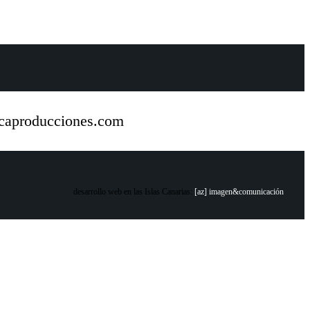
icaproducciones.com
desarrollo web en las Islas Canarias:
[az] imagen&comunicación