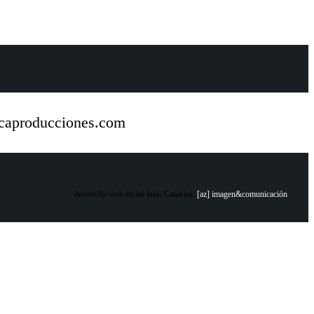
icaproducciones.com
desarrollo web en las Islas Canarias:
[az] imagen&comunicación