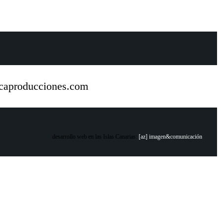
icaproducciones.com
desarrollo web en las Islas Canarias:
[az] imagen&comunicación